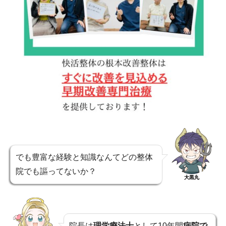
でも豊富な経験と知識なんてどの整体
院でも謳ってないか？
大黒丸
院長は
理学療法士
として10年間
病院で