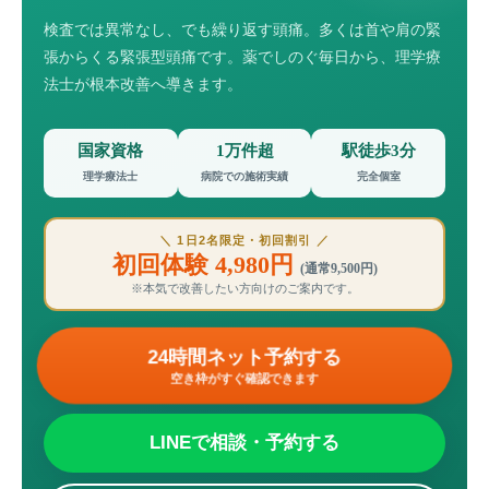
検査では異常なし、でも繰り返す頭痛。多くは首や肩の緊
張からくる緊張型頭痛です。薬でしのぐ毎日から、理学療
法士が根本改善へ導きます。
国家資格
1万件超
駅徒歩3分
理学療法士
病院での施術実績
完全個室
＼ 1日2名限定・初回割引 ／
初回体験 4,980円
(通常9,500円)
※本気で改善したい方向けのご案内です。
24時間ネット予約する
空き枠がすぐ確認できます
LINEで相談・予約する