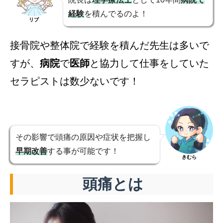
経験
を積んでるのよ！
リブ
接骨院や整体院で経験を積んだ先生は多いで
すが、
病院
で
医師
と協力して仕事をしていた
セラピストは数少ないです！
その影響で頭痛の原因や症状を把握し
早期改善
する事が可能です！
きむら
頭痛とは