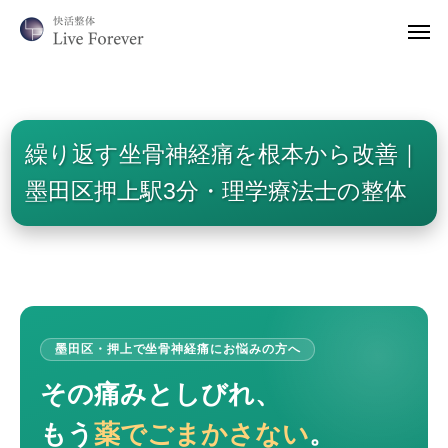
繰り返す坐骨神経痛を根本から改善｜
墨田区押上駅3分・理学療法士の整体
墨田区・押上で坐骨神経痛にお悩みの方へ
その痛みとしびれ、
もう
薬でごまかさない
。