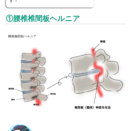
す！
①腰椎椎間板ヘルニア