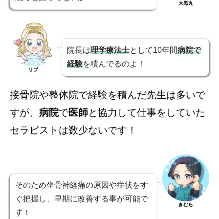
大黒丸
院長は
理学療法士
として10年間
病院で
経験
を積んでるのよ！
リブ
接骨院や整体院で経験を積んだ先生は多いで
すが、
病院
で
医師
と協力して仕事をしていた
セラピストは数少ないです！
そのため坐骨神経痛の原因や症状をす
ぐ把握し、早期に改善する事が可能で
きむら
す！