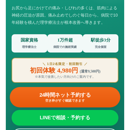
お尻から足にかけての痛み・しびれの多くは、筋肉による
神経の圧迫が原因。痛み止めでしのぐ毎日から、病院で10
年経験を積んだ理学療法士が根本改善へ導きます。
国家資格
1万件超
駅徒歩3分
理学療法士
病院での施術実績
完全個室
＼ 1日2名限定・初回割引 ／
初回体験 4,980円
(通常9,500円)
※本気で改善したい方向けのご案内です。
24時間ネット予約する
空き枠がすぐ確認できます
LINEで相談・予約する