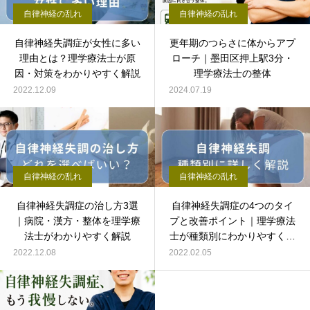
自律神経の乱れ
自律神経の乱れ
自律神経失調症が女性に多い
更年期のつらさに体からアプ
理由とは？理学療法士が原
ローチ｜墨田区押上駅3分・
因・対策をわかりやすく解説
理学療法士の整体
2022.12.09
2024.07.19
自律神経の乱れ
自律神経の乱れ
自律神経失調症の治し方3選
自律神経失調症の4つのタイ
｜病院・漢方・整体を理学療
プと改善ポイント｜理学療法
法士がわかりやすく解説
士が種類別にわかりやすく解
説
2022.12.08
2022.02.05