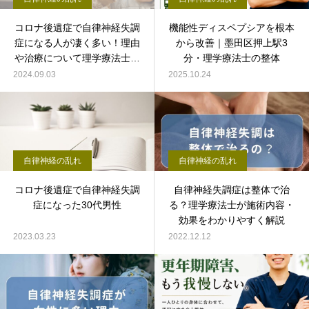
コロナ後遺症で自律神経失調
機能性ディスペプシアを根本
症になる人が凄く多い！理由
から改善｜墨田区押上駅3
や治療について理学療法士が
分・理学療法士の整体
解説。
2024.09.03
2025.10.24
自律神経の乱れ
自律神経の乱れ
コロナ後遺症で自律神経失調
自律神経失調症は整体で治
症になった30代男性
る？理学療法士が施術内容・
効果をわかりやすく解説
2023.03.23
2022.12.12