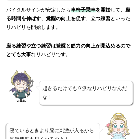
バイタルサインが安定したら
車椅子乗車
を開始
して、
座
る時間を伸ばす
、
覚醒の向上を促す
、
立つ練習
といった
リハビリを開始します。
座る練習や立つ練習は覚醒と筋力の向上が見込めるので
とても大事
なリハビリです。
起きるだけでも立派なリハビリなんだ
な！
大黒丸
寝ているときより脳に刺激が入るから