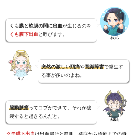
くも膜と軟膜の間に出血
が生じるのを
くも膜下出血
と呼びます。
きむら
突然の激しい頭痛
や
意識障害
で発生す
る事が多いのよね。
リブ
脳動脈瘤
ってコブができて、それが破
裂すると起きるんだと。
大黒丸
クモ膜下出血
は出血場所と範囲、発症から治療までの時