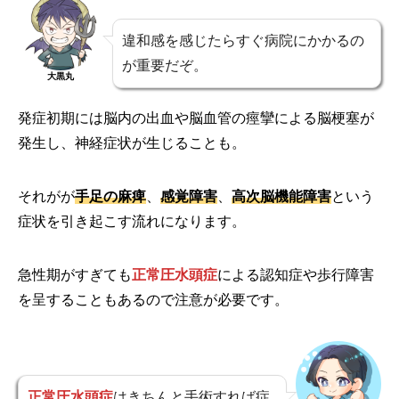
違和感を感じたらすぐ病院にかかるの
が重要だぞ。
大黒丸
発症初期には脳内の出血や脳血管の痙攣による脳梗塞が
発生し、神経症状が生じることも。
それがが
手足の麻痺
、
感覚障害
、
高次脳機能障害
という
症状を引き起こす流れになります。
急性期がすぎても
正常圧水頭症
による認知症や歩行障害
を呈することもあるので注意が必要です。
正常圧水頭症
はきちんと手術すれば症