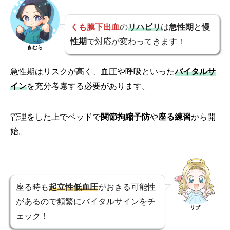
くも膜下出血
の
リハビリ
は
急性期
と
慢
性期
で対応が変わってきます！
きむら
急性期はリスクが高く、血圧や呼吸といった
バイタルサ
イン
を充分考慮する必要があります。
管理をした上でベッドで
関節拘縮予防
や
座る練習
から開
始。
座る時も
起立性低血圧
がおきる可能性
があるので頻繁にバイタルサインをチ
リブ
ェック！