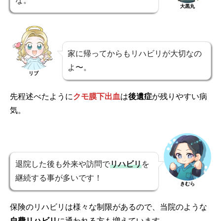
な。
大黒丸
家に帰ってからもリハビリが大切なの
よ〜。
リブ
先程述べたように
クモ膜下出血
は
後遺症
が残りやすい病
気。
退院した後も外来や訪問で
リハビリ
を
継続する事が多いです！
きむら
保険のリハビリは様々な制限があるので、当院のような
自費リハビリ
に通われる方も増えています。