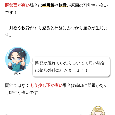
関節面が痛い
場合は
半月板
や
軟骨
が原因の可能性が高い
です！
半月板や軟骨がすり減ると神経にぶつかり痛みが生じま
す。
関節が腫れていたり歩いてて痛い場合
は整形外科に行きましょう！
きむら
関節ではなく
もう少し下が痛い
場合は筋肉に問題がある
可能性が高いです。