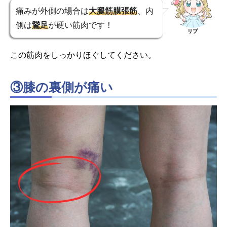
痛みが外側の場合は
大腿筋膜張筋
、内
側は
鵞足
が硬い筋肉です！
リブ
この筋肉をしっかりほぐしてください。
③膝の裏側が痛い