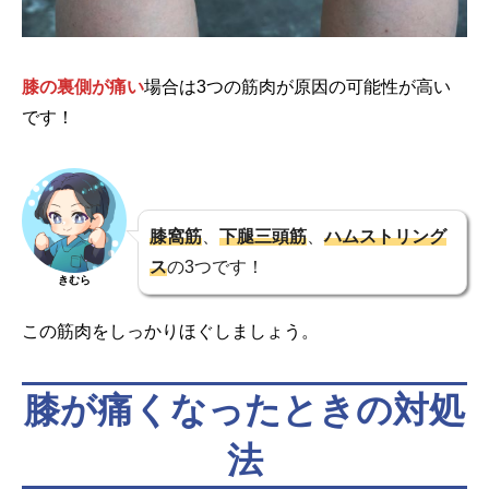
膝の裏側が痛い
場合は3つの筋肉が原因の可能性が高い
です！
膝窩筋
、
下腿三頭筋
、
ハムストリング
ス
の3つです！
きむら
この筋肉をしっかりほぐしましょう。
膝が痛くなったときの対処
法