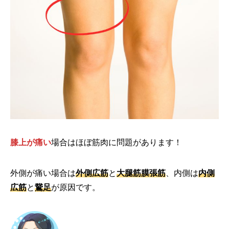
膝上が痛い
場合はほぼ筋肉に問題があります！
外側が痛い場合は
外側広筋
と
大腿筋膜張筋
、内側は
内側
広筋
と
鵞足
が原因です。