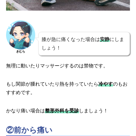
膝が急に痛くなった場合は
安静
にしま
しょう！
きむら
無理に動いたりマッサージするのは禁物です。
もし関節が腫れていたり熱を持っていたら
冷やす
のもお
すすめです。
かなり痛い場合は
整形外科を受診
しましょう！
②前から痛い